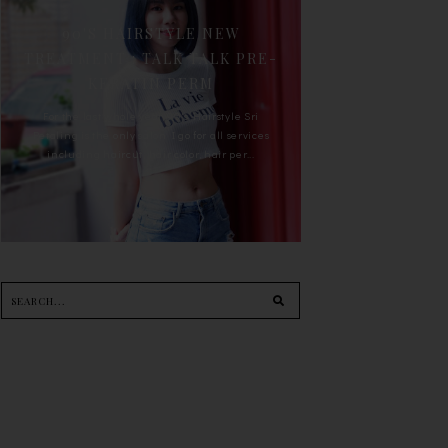
90'S HAIRSTYLE NEW
TREATMENT : TALK TALK PRE-
KERATIN PERM
For the last whole year, 90's Hairstyle Sri
Petaling is the only salon I go for all services
including haircut, hair color, hair per...