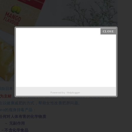
源自日本，依托于日本高端先进科研技术，从当代女性的诉求出发，
Powered by
Helplogger
为主材
，与多种优质水果/蔬菜原材进行完美配比，通过膳食排出体
在以健康减肥的方式，帮助女性改善肥胖问题。
Tara的瘦身排毒产品：
任何对人体有害的化学物质
－ 无副作用
－不含化学食品