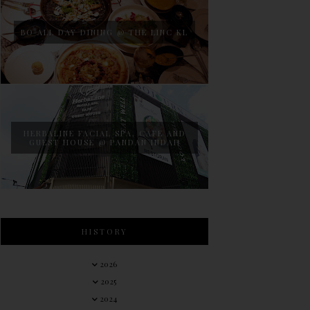
BO ALL DAY DINING @ THE LINC KL
HERBALINE FACIAL SPA, CAFE AND
GUEST HOUSE @ PANDAN INDAH
HISTORY
2026
2025
2024