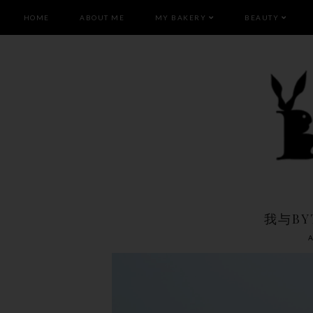
HOME
ABOUT ME
MY BAKERY
BEAUTY
我与BY