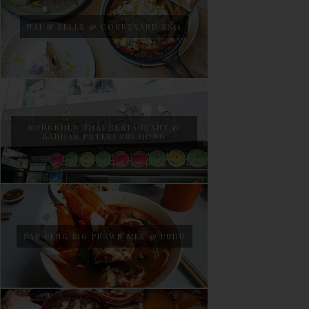
NAJ & BELLE @ COURTYARD SS15
SONGKHLA THAI RESTAURANT @
BANDAR PUTERI PUCHONG
SAN PENG BIG PRAWN MEE @ PUDU