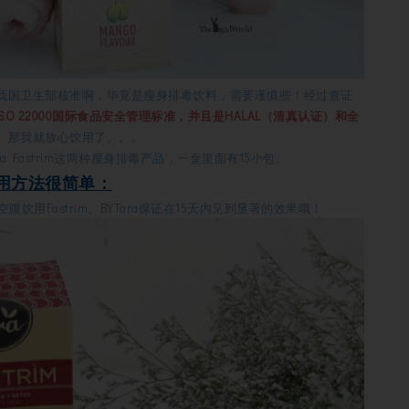
我国卫生部核准啊，毕竟是
瘦身排毒饮料，需要谨慎些！
经过查证
 22000
国际食品安全管理标准，并且是HALAL（清真认证）和全
。
那我就放心饮用了。。。
YTara Fastrim这两种瘦身排毒产品，一盒里面有15小包。
用方法很简单：
空腹饮用Fastrim。BYTara保证在15天内见到显著的效果哦！