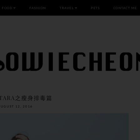
FOOD
FASHION
TRAVEL
PETS
CONTACT ME
TARA之瘦身排毒篇
AUGUST 12, 2016