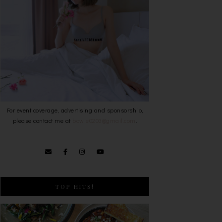
For event coverage, advertising and sponsorship,
please contact me at
bowie0203@gmail.com
.
TOP HITS!