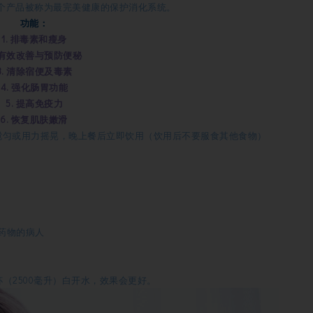
个产品被称为最完美健康的保护消化系统。
功能：
1. 排毒素和瘦身
. 有效改善与预防便秘
3. 清除宿便及毒素
4. 强化肠胃功能
5. 提高免疫力
6. 恢复肌肤嫩滑
l温水，搅匀或用力摇晃，晚上餐后立即饮用（饮用后不要服食其他食物）
药物的病人
（2500毫升）白开水，效果会更好。