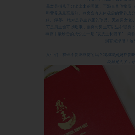
燕窝是指燕子分泌出来的唾液，再混合其他物质
和营养质最高最好。燕窝含有人体极需的营养成分
鋅、鉀等)
，绝对是养生养颜的珍品。无论男女老
可是男生也可以吃哦，燕窝对男生可以滋补强身
燕窩中最珍贵的成份之一是 "表皮生长因子"，简称
润有光泽感！这
女生们，有谁不爱吃燕窝的吗？我和我妈妈都爱
就算见面了，