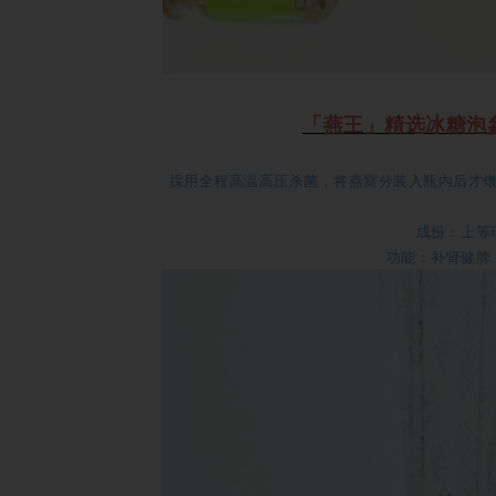
「燕王」精选冰糖泡參燕窩
採用全程高温高压杀菌，将燕窩分装入瓶内后才
成份：上等
功能：补肾健脾