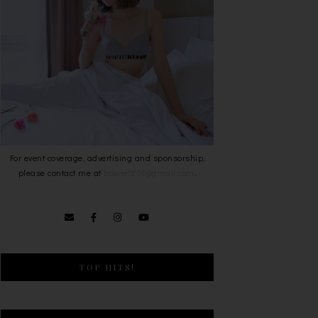
For event coverage, advertising and sponsorship,
please contact me at
bowie0203@gmail.com
.
TOP HITS!