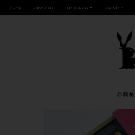
HOME
ABOUT ME
MY BAKERY
BEAUTY
养颜美