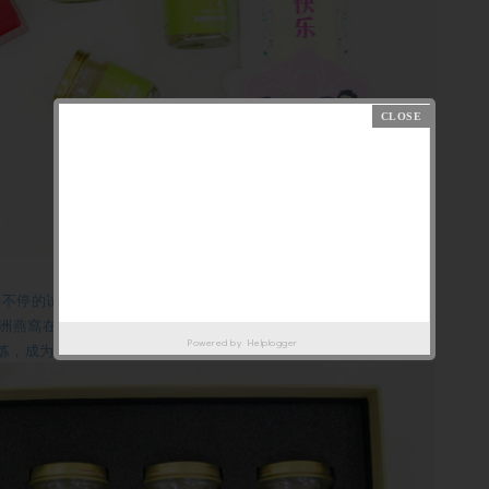
要不停的试吃，寻找好的燕窝。最近认识了这个品牌
「燕王」燕窩
，
洲燕窩在东南亚闻名, 从古代燕商与中国唐朝开始燕窩贸易至今，已
Powered by
Helplogger
锤炼，成为全球非常多燕窩行业认可的婆罗洲燕窩的品牌批发货源！