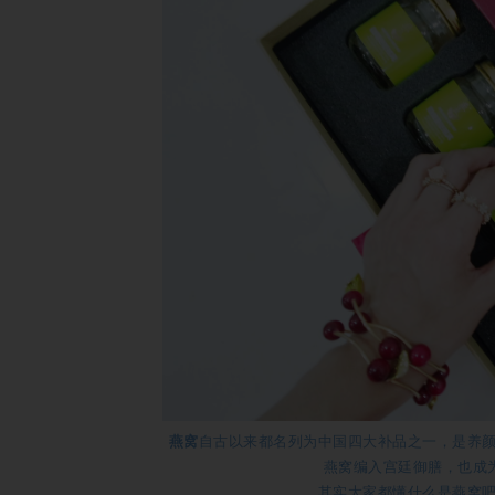
燕窝
自古以来都名列为中国四大补品之一，是养
燕窝编入宫廷御膳，也成
其实大家都懂什么是燕窝