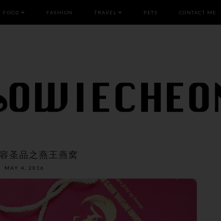
FOOD
FASHION
TRAVEL
PETS
CONTACT ME
容圣品之燕王燕窝
MAY 4, 2016