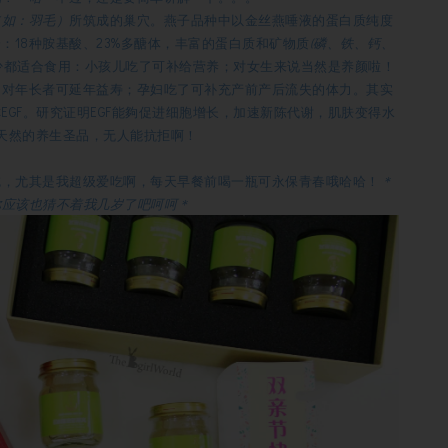
（如：羽毛）
所筑成的巢穴。燕子品种中以金丝燕唾液的蛋白质纯度
：18种胺基酸、23%多醣体，丰富的蛋白质和矿物质
(磷、铁、钙、
少都适合食用：小孩儿吃了可补给营养；对女生来说当然是养颜啦！
；对年长者可延年益寿；孕妇吃了可补充产前产后流失的体力。其实
EGF。研究证明EGF能夠促进细胞增长，加速新陈代谢，肌肤变得水
天然的养生圣品，无人能抗拒啊！
吃，尤其是我超级爱吃啊，每天早餐前喝一瓶可永保青春哦哈哈！
＊
你应该也猜不着我几岁了吧呵呵＊