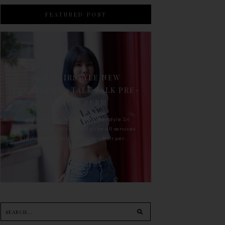
FEATURED POST
90'S HAIRSTYLE NEW
TREATMENT : TALK TALK PRE-
KERATIN PERM
For the last whole year, 90's Hairstyle Sri
Petaling is the only salon I go for all services
including haircut, hair color, hair per...