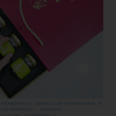
颜美容和滋阴补阳圣品。据说唐代女王武则天经常食用燕窝养颜，将
为进贡天朝皇帝珍品之一，自此流传至今。
吧？
＊哈＊
不过，还是要简单讲解一下。。。