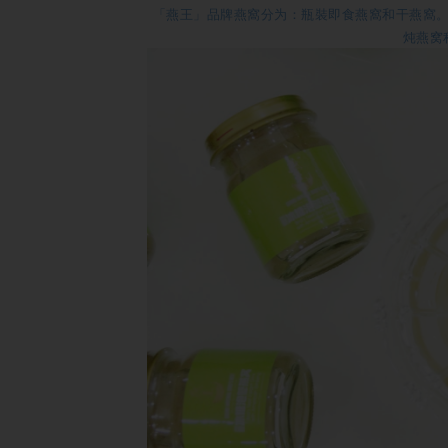
「燕王」品牌燕窩分为：瓶裝即食燕窩和干燕窩
炖燕窝