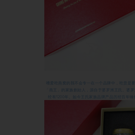
嗜爱吃燕窝的我不会专一在一个品牌中，吃货是
「燕王」的家族創始人，源自于婆罗洲王氏。婆罗
经有1200年。如今王氏家族品牌产品历经百年