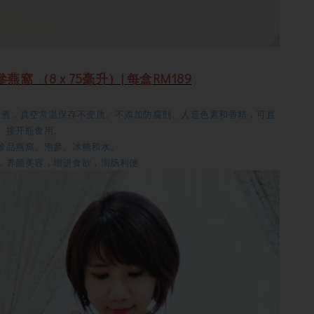
 （8 x 75毫升）| 每盒RM189
燉煮，真空常温保存不变质。不添加防腐剂、人造色素和香精，可直
接开瓶食用。
珍品燕窩、泡參、冰糖和水。
，养颜美容，增进食欲，润肠利便