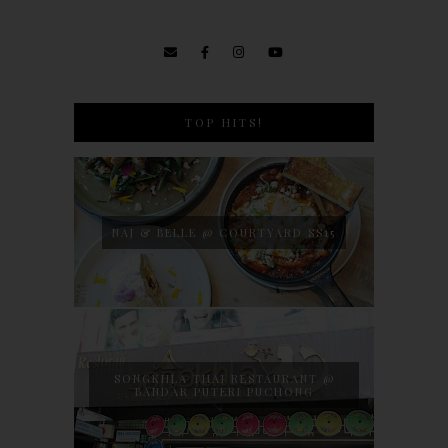
TOP HITS!
NAJ & BELLE @ COURTYARD SS15
SONGKHLA THAI RESTAURANT @
BANDAR PUTERI PUCHONG