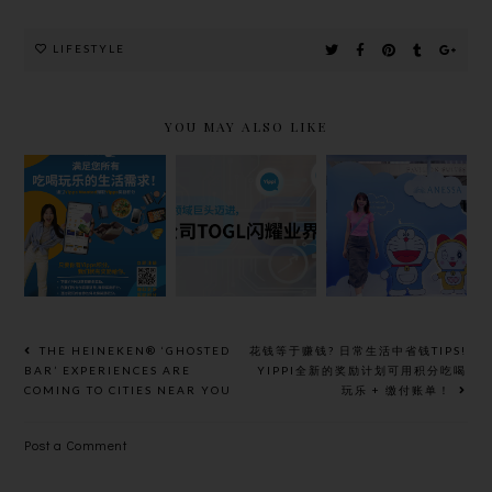
LIFESTYLE
YOU MAY ALSO LIKE
花钱等于赚
大马科技公司
LIMITED
钱? 日常生活
TOGL开发的
EDITION
中省钱TIPS!
超级奖励
DORAEMON
YIPPI全新的
YIPPI
ANESSA
奖励计划可用
APP，给予用
PERFECT
积分吃喝玩乐
户全新的攒分
UV
+ 缴付账单！
体验。
SUNSCREE
N
THE HEINEKEN® ‘GHOSTED
花钱等于赚钱? 日常生活中省钱TIPS!
SKINCARE
BAR’ EXPERIENCES ARE
YIPPI全新的奖励计划可用积分吃喝
COMING TO CITIES NEAR YOU
玩乐 + 缴付账单！
MILK
Post a Comment