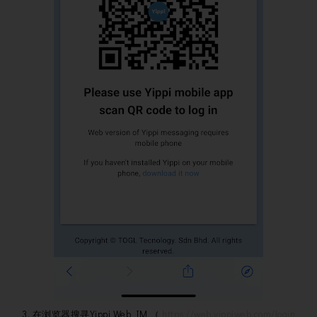
3. 在浏览器搜寻Yippi Web IM （
https://web.yippiweb.com/login