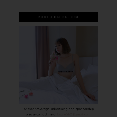
BOWIECHEONG.COM
For event coverage, advertising and sponsorship,
please contact me at
bowie0203@gmail.com
.