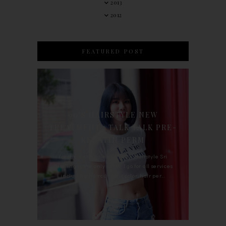
2013
2012
FEATURED POST
90'S HAIRSTYLE NEW
TREATMENT : TALK TALK PRE-
KERATIN PERM
For the last whole year, 90's Hairstyle Sri
Petaling is the only salon I go for all services
including haircut, hair color, hair per...